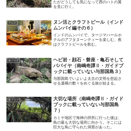
たがどうしても気になって西のハトの翼
を見に行く。
ヌン活とクラフトビール（インド
フェス
ムンバイ編その６）
インドのムンバイで、タージマハールホ
テルのアフタヌーンティーを楽しむ、夜
はクラフトビールを飲む。
ヘビ岩・顔石・磐座・亀石そして
旅ブログ
パパイヤ（南嶋奇譚Ⅱ・ガイドブ
ックに載っていない与那国島３）
与那国島でいよいよ太古の文明を想起さ
せる遺構の数々をめぐる旅が始まる。
大切な場所（南嶋奇譚Ⅱ・ガイド
旅ブログ
ブックに載っていない与那国島
７）
カミヤ地区で海神の拝所に行った後は、
島の最も大切な場所に向かう。そこには
巨大な鳥に守られた洞窟があった。