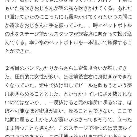
もいた霧吹きおじさんが謎の霧を吹きかけてくる。あれだ
け避けていたのにこっちにも霧をかけてくれといつの間に
か霧吹きおじさんに手を振っていた、、時々ペットボトル
の水をステージ前からスタッフが観客席に向かって投げ込
んでくる。幸い水のペットボトルを一本追加で確保するこ
とができた。
２番目のバンドあたりからさらに密集度合いが増してき
た。圧倒的に女性が多い。ほぼ前後左右に身動きができな
くなっていた。途中で抜け出してビールを飲もうという夢
はあきらめることとした。というかトイレにさえ抜けれな
いのではないか、、一度抜けると元の場所に戻るのは、ほ
ぼ不可能なほど密度が高い。座ることもできない、ここで
地面に座ると上から人が覆いかぶさってきそうで、立った
まま待つことを選んだ。このステージで待つのはほぼルイ
のファンであろう。この状態が終わりまで続くと考えると