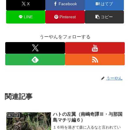
X
Facebook
はてブ
LINE
Pinterest
コピー
うーやんをフォローする
うーやん
関連記事
ハトの左翼（南嶋奇譚Ⅲ・与那国
旅ブログ
島マチリ編６）
１６時を過ぎて森に入るなと言われてい