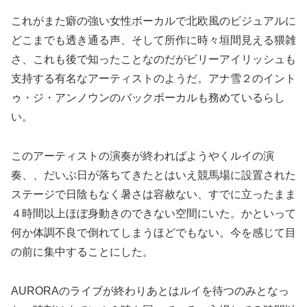
これがまた癖の強い女性ボーカルで北欧風のビジュアルに
どこまでも透き通る声、そして所作に時々垣間見える猥雑
さ、これも後で知ったことなのだがビリーアイリッシュも
支持する有名なアーティストのようだ。アナ雪２のイント
ゥ・ジ・アンノウンのバックボーカルも務めているらし
い。
このアーティストの演奏が終わればようやくルイの演
奏、、だいぶ日が落ちてきたとはいえ競馬場に設置された
ステージで日陰もなく暑さは容赦ない、すでに立ったまま
４時間以上ほぼ身動きのできない空間にいた。かといって
何か体調不良で倒れてしまうほどでもない。今を感じて目
の前に集中することにした。
AURORAのライブが終わりあとはルイを待つのみとなっ