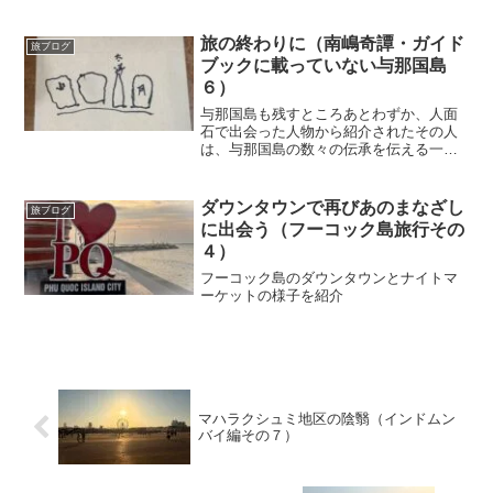
旅の終わりに（南嶋奇譚・ガイド
旅ブログ
ブックに載っていない与那国島
６）
与那国島も残すところあとわずか、人面
石で出会った人物から紹介されたその人
は、与那国島の数々の伝承を伝える一族
の子孫であった。驚愕の話を聞くことと
なる。
ダウンタウンで再びあのまなざし
旅ブログ
に出会う（フーコック島旅行その
４）
フーコック島のダウンタウンとナイトマ
ーケットの様子を紹介
マハラクシュミ地区の陰翳（インドムン
バイ編その７）