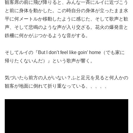
観客席の前に飛び降りると、みんな一斉にルイに近づこう
と前に身体を動かした。この時自分の身体が立ったまま水
平に何メートルか移動したように感じた、そして歌声と歓
声、そして悲鳴のような声が入り交ざる。花火の爆発音と
鉄柵に何かがぶつかるような音がする。
そしてルイの『But I don’t feel like goin′ home（でも家に
帰りたくないんだ）』という歌声が響く。
気づいたら前方の人がいない？ふと足元を見ると何人かの
観客が地面に倒れて折り重なっている、、、、、