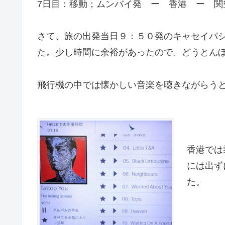
7日目：移動；ムンバイ発 ー 香港 ー 関
さて、旅の出発当日９：５０発のキャセイパ
た。少し時間に余裕があったので、どうとん
飛行機の中では懐かしい音楽を聴きながらう
香港では
には出ず
た。