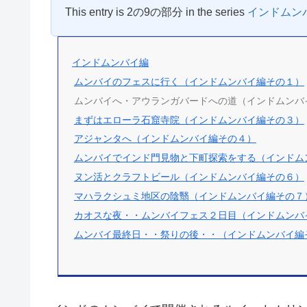
This entry is 2の9の部分 in the series
インドムン
インドムンバイ編
ムンバイのフェスに行く（インドムンバイ編その１）
ムンバイへ・アウランガバードへの道（インドムンバ
まずはエローラ石窟寺院（インドムンバイ編その３）
アジャンタへ（インドムンバイ編その４）
ムンバイでインド門見物と下町探索をする（インドム
ヌン活とクラフトビール（インドムンバイ編その６）
マハラクシュミ地区の陰翳（インドムンバイ編その７
カオスな夜・・ムンバイフェス２日目（インドムンバ
ムンバイ最終日・・祭りの後・・（インドムンバイ編