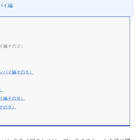
バイ編
イ編その２）
ンバイ編その５）
）
イ編その８）
その９）