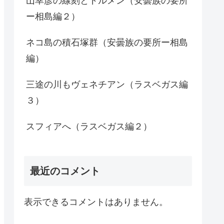
山幸彦の線刻とドルメン（安曇族の要所
ー相島編２）
ネコ島の積石塚群（安曇族の要所ー相島
編）
三途の川もヴェネチアン（ラスベガス編
３）
スフィアへ（ラスベガス編２）
最近のコメント
表示できるコメントはありません。