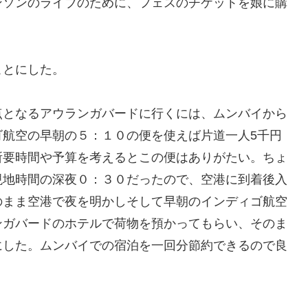
ンソンのライブのために、フェスのチケットを娘に購
ことにした。
点となるアウランガバードに行くには、ムンバイから
ゴ航空の早朝の５：１０の便を使えば片道一人5千円
所要時間や予算を考えるとこの便はありがたい。ちょ
現地時間の深夜０：３０だったので、空港に到着後入
のまま空港で夜を明かしそして早朝のインディゴ航空
ンガバードのホテルで荷物を預かってもらい、そのま
にした。ムンバイでの宿泊を一回分節約できるので良