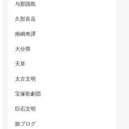
与那国島
久部良岳
南嶋奇譚
大分県
天草
太古文明
宝塚歌劇団
巨石文明
旅ブログ