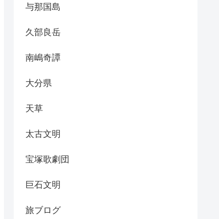
与那国島
久部良岳
南嶋奇譚
大分県
天草
太古文明
宝塚歌劇団
巨石文明
旅ブログ