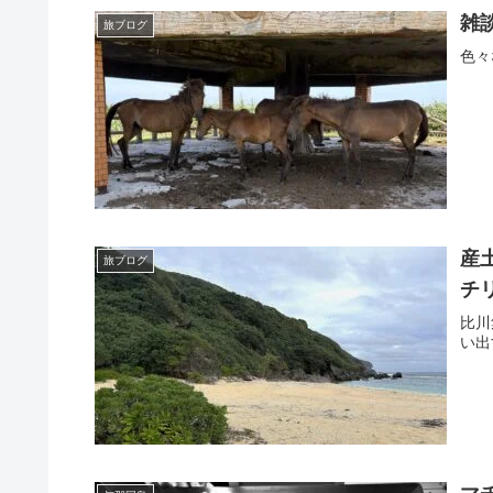
雑
旅ブログ
色々
産
旅ブログ
チ
比川
い出