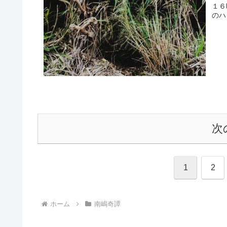
１６
のハ
次
1
2
ホーム
南嶋奇譚