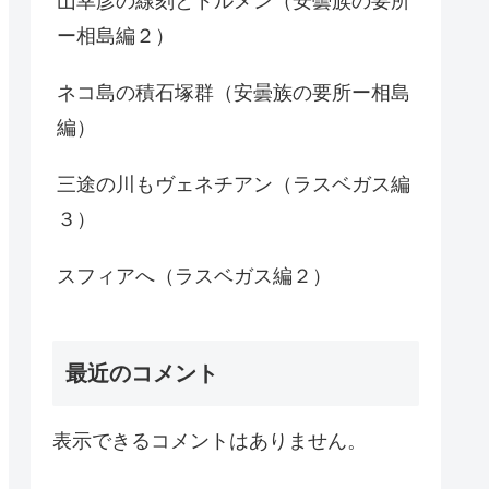
山幸彦の線刻とドルメン（安曇族の要所
ー相島編２）
ネコ島の積石塚群（安曇族の要所ー相島
編）
三途の川もヴェネチアン（ラスベガス編
３）
スフィアへ（ラスベガス編２）
最近のコメント
表示できるコメントはありません。