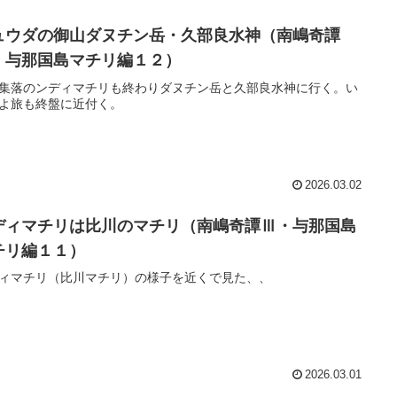
ュウダの御山ダヌチン岳・久部良水神（南嶋奇譚
・与那国島マチリ編１２）
集落のンディマチリも終わりダヌチン岳と久部良水神に行く。い
よ旅も終盤に近付く。
2026.03.02
ディマチリは比川のマチリ（南嶋奇譚Ⅲ・与那国島
チリ編１１）
ィマチリ（比川マチリ）の様子を近くで見た、、
2026.03.01