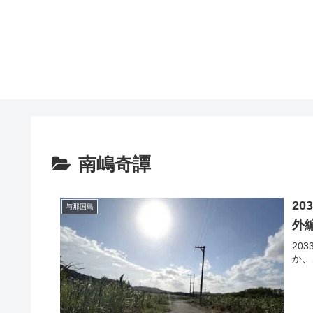
南嶋奇譚
2
与那国島
外
20
か、