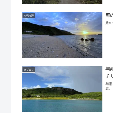
海
南嶋奇譚
旅の
与
旅ブログ
チ
与那
岩、