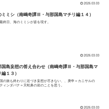
2026.03.03
のミミシ（南嶋奇譚Ⅲ・与那国島マチリ編１４）
最終日、海のミミシが姿を現す。
2026.03.03
那国島妄想の答え合わせ（南嶋奇譚Ⅲ・与那国島マ
リ編１３）
国の旅も終わりに近づき妄想が尽きない、、庚申＝カニサルの
ティンダバナ＝天蛇鼻の岩のことを思う。
2026.03.03