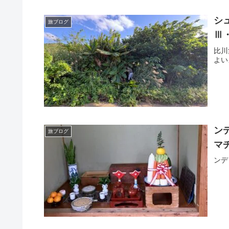
シ
旅ブログ
Ⅲ
比川
よい
ン
旅ブログ
マ
ンデ