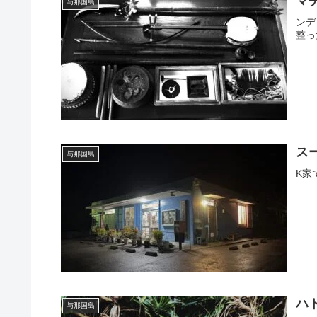
マ
与那国島
ンデ
整っ
ス
与那国島
K家
ハ
与那国島