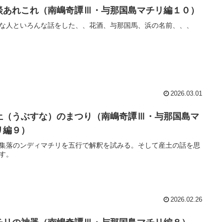
談あれこれ（南嶋奇譚Ⅲ・与那国島マチリ編１０）
な人といろんな話をした、、花酒、与那国馬、浜の名前、、、
2026.03.01
土（うぶすな）のまつり（南嶋奇譚Ⅲ・与那国島マ
リ編９）
集落のンディマチリを五行で解釈を試みる。そして産土の話を思
す。
2026.02.26