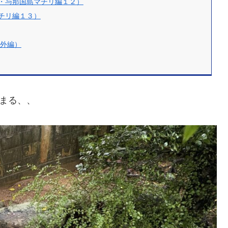
・与那国島マチリ編１２）
チリ編１３）
番外編）
まる、、