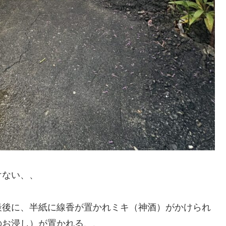
けない、、
最後に、半紙に線香が置かれミキ（神酒）がかけられ
のお浸し）が置かれる、、