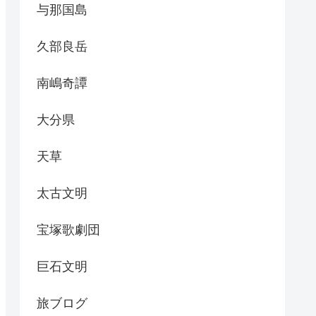
与那国島
久部良岳
南嶋奇譚
大分県
天草
太古文明
宝塚歌劇団
巨石文明
旅ブログ