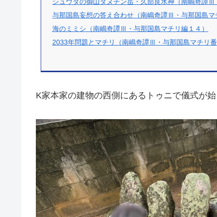
シュウダの御山ダヌチン岳・久部良水神（南嶋奇譚Ⅲ
与那国島妄想の答え合わせ（南嶋奇譚Ⅲ・与那国島マ
海のミミシ（南嶋奇譚Ⅲ・与那国島マチリ編１４）
2033年問題とマチリ（南嶋奇譚Ⅲ・与那国島マチリ
K家本家の建物の西側にあるトゥニで儀式が始