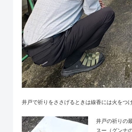
井戸で祈りをささげるときは線香には火をつ
井戸の祈りの
スー（グンナ