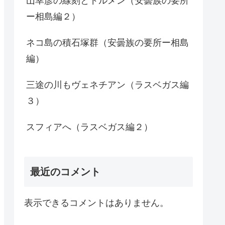
山幸彦の線刻とドルメン（安曇族の要所
ー相島編２）
ネコ島の積石塚群（安曇族の要所ー相島
編）
三途の川もヴェネチアン（ラスベガス編
３）
スフィアへ（ラスベガス編２）
最近のコメント
表示できるコメントはありません。