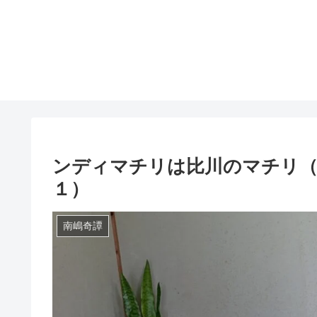
ンディマチリは比川のマチリ（
１）
南嶋奇譚