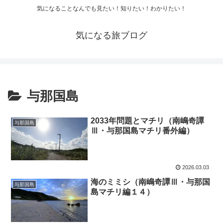
気になることなんでも見たい！知りたい！わかりたい！
気になる旅ブログ
与那国島
2033年問題とマチリ（南嶋奇譚
与那国島
Ⅲ・与那国島マチリ番外編）
2026.03.03
海のミミシ（南嶋奇譚Ⅲ・与那国
与那国島
島マチリ編１４）