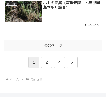
ハトの左翼（南嶋奇譚Ⅲ・与那国
旅ブログ
島マチリ編６）
2026.02.22
次のページ
次
1
2
4
へ
ホーム
与那国島