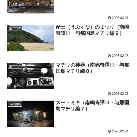
2026.03.01
産土（うぶすな）のまつり（南嶋
旅ブログ
奇譚Ⅲ・与那国島マチリ編９）
2026.02.26
マチリの神器（南嶋奇譚Ⅲ・与那
旅ブログ
国島マチリ編８）
2026.02.25
スー・ミキ（南嶋奇譚Ⅲ・与那国
与那国島
島マチリ編７）
2026.02.24