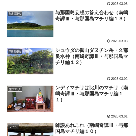
2026.03.03
与那国島妄想の答え合わせ（南嶋
与那国島
奇譚Ⅲ・与那国島マチリ編１３）
2026.03.03
シュウダの御山ダヌチン岳・久部
与那国島
良水神（南嶋奇譚Ⅲ・与那国島マ
チリ編１２）
2026.03.02
ンディマチリは比川のマチリ（南
旅ブログ
嶋奇譚Ⅲ・与那国島マチリ編１
１）
2026.03.01
雑談あれこれ（南嶋奇譚Ⅲ・与那
マチリ
国島マチリ編１０）