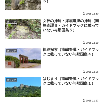
６）
2025.12.30
女神の拝所・海底遺跡の拝所（南
旅ブログ
嶋奇譚Ⅱ・ガイドブックに載って
いない与那国島５）
2025.12.29
祖納探索（南嶋奇譚・ガイドブッ
旅ブログ
クに載っていない与那国島４）
2025.12.06
はじまり（南嶋奇譚・ガイドブッ
旅ブログ
クに載っていない与那国島１）
2025.11.27