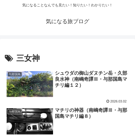
気になることなんでも見たい！知りたい！わかりたい！
気になる旅ブログ
三女神
シュウダの御山ダヌチン岳・久部
与那国島
良水神（南嶋奇譚Ⅲ・与那国島マ
チリ編１２）
2026.03.02
マチリの神器（南嶋奇譚Ⅲ・与那
与那国島
国島マチリ編８）