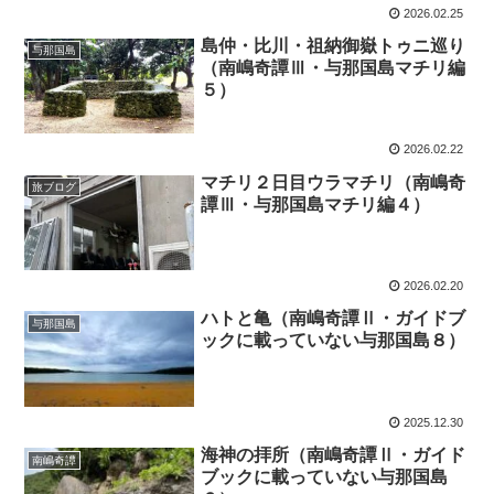
2026.02.25
島仲・比川・祖納御嶽トゥニ巡り
与那国島
（南嶋奇譚Ⅲ・与那国島マチリ編
５）
2026.02.22
マチリ２日目ウラマチリ（南嶋奇
旅ブログ
譚Ⅲ・与那国島マチリ編４）
2026.02.20
ハトと亀（南嶋奇譚Ⅱ・ガイドブ
与那国島
ックに載っていない与那国島８）
2025.12.30
海神の拝所（南嶋奇譚Ⅱ・ガイド
南嶋奇譚
ブックに載っていない与那国島