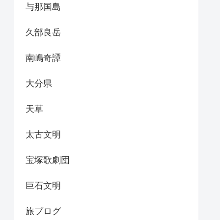
与那国島
久部良岳
南嶋奇譚
大分県
天草
太古文明
宝塚歌劇団
巨石文明
旅ブログ