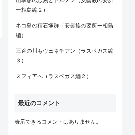
山幸彦の線刻とドルメン（安曇族の要所
ー相島編２）
ネコ島の積石塚群（安曇族の要所ー相島
編）
三途の川もヴェネチアン（ラスベガス編
３）
スフィアへ（ラスベガス編２）
最近のコメント
表示できるコメントはありません。