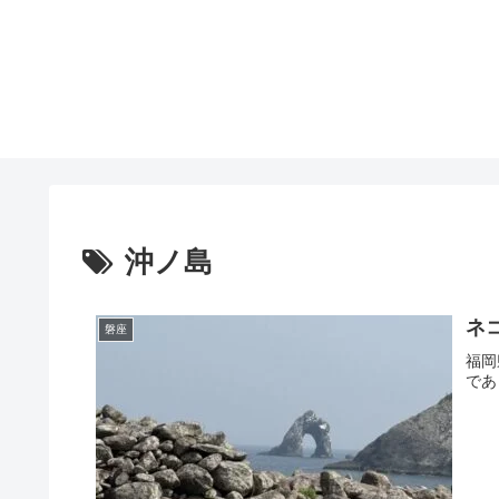
沖ノ島
ネ
磐座
福岡
であ